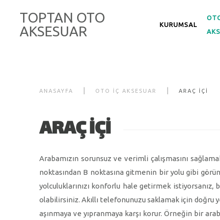
TOPTAN OTO
OTO
KURUMSAL
AKSESUAR
AK
ANASAYFA
OTO İÇ AKSESUAR
ARAÇ İÇİ
ARAÇ İÇİ
Arabamızın sorunsuz ve verimli çalışmasını sağlamak
noktasından B noktasına gitmenin bir yolu gibi görü
yolculuklarınızı konforlu hale getirmek istiyorsanız, 
olabilirsiniz. Akıllı telefonunuzu saklamak için doğru y
aşınmaya ve yıpranmaya karşı korur. Örneğin bir araba