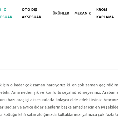
 İÇ
OTO DIŞ
KROM
ÜRÜNLER
MEKANİK
SESUAR
AKSESUAR
KAPLAMA
 için o kadar çok zaman harcıyoruz ki, en çok zaman geçirdiğimi
nebilir. Ama neden şık ve konforlu seyahat etmeyesiniz. Arabanız
bunu bazı araç içi aksesuarlarla kolayca elde edebilirsiniz. Aracın
eri sağlar ve ayrıca diğer alanların başka amaçlar için en iyi şekilde
 koltuğu kılıfı satın aldığınızda koltuklarınızı yalnızca çok fazl