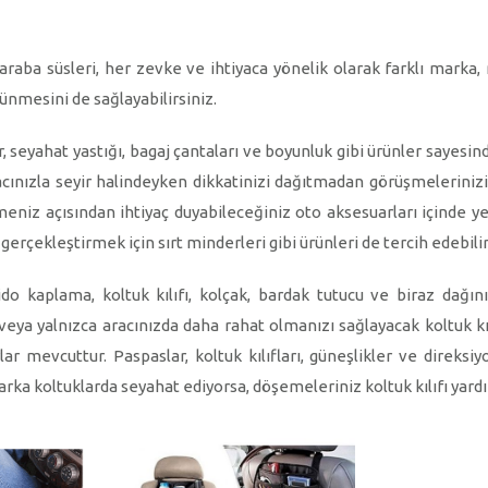
ba süsleri, her zevke ve ihtiyaca yönelik olarak farklı marka, mo
ünmesini de sağlayabilirsiniz.
 seyahat yastığı, bagaj çantaları ve boyunluk gibi ürünler sayesinde, 
aracınızla seyir halindeyken dikkatinizi dağıtmadan görüşmelerin
eniz açısından ihtiyaç duyabileceğiniz oto aksesuarları içinde yer 
 gerçekleştirmek için sırt minderleri gibi ürünleri de tercih edebilir
do kaplama, koltuk kılıfı, kolçak, bardak tutucu ve biraz dağını
eya yalnızca aracınızda daha rahat olmanızı sağlayacak koltuk kılıfl
rlar mevcuttur. Paspaslar, koltuk kılıfları, güneşlikler ve direks
rka koltuklarda seyahat ediyorsa, döşemeleriniz koltuk kılıfı yardım