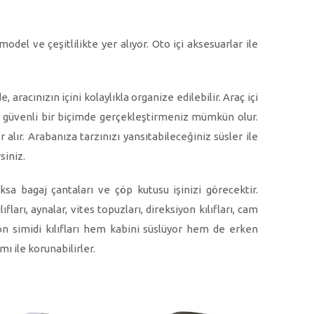
del ve çeşitlilikte yer alıyor. Oto içi aksesuarlar ile
aracınızın içini kolaylıkla organize edilebilir. Araç içi
izi güvenli bir biçimde gerçekleştirmeniz mümkün olur.
alır. Arabanıza tarzınızı yansıtabileceğiniz süsler ile
siniz.
ksa bagaj çantaları ve çöp kutusu işinizi görecektir.
arı, aynalar, vites topuzları, direksiyon kılıfları, cam
iyon simidi kılıfları hem kabini süslüyor hem de erken
ı ile korunabilirler.